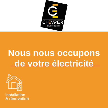
Nous nous occupons
de votre électricité
Installation
& rénovation